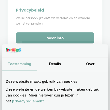
Privacybeleid
Welke persoonlijke data we verzamelen en waarom
we het verzamelen.
Meer info
Toestemming
Details
Over
Deze website maakt gebruik van cookies
Deze website en de werken bij website maken gebruik
Klachtenprocedure
van cookies. Meer hierover kun je lezen in
Wij vinden het fijn om feedback te krijgen; zowel
het
privacyreglement
.
positief, als opbouwend.