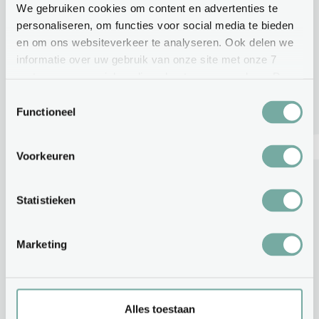
We gebruiken cookies om content en advertenties te
personaliseren, om functies voor social media te bieden
Meer info
en om ons websiteverkeer te analyseren. Ook delen we
informatie over uw gebruik van onze site met onze 7
partners voor social media, adverteren en analyse. Deze
7 partners kunnen deze gegevens combineren met
Toestemmingsselectie
andere informatie die u aan ze heeft verstrekt of die ze
Functioneel
hebben verzameld op basis van uw gebruik van hun
services.
Voorkeuren
Statistieken
Marketing
Alles toestaan