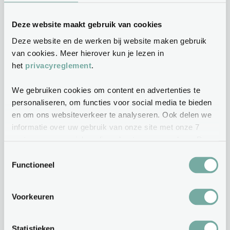
Openingstijden
Deze website maakt gebruik van cookies
Tarieven
Deze website en de werken bij website maken gebruik
van cookies. Meer hierover kun je lezen in
het
privacyreglement
.
Kinderopvangtoeslag
We gebruiken cookies om content en advertenties te
Ruilen en extra dagen
personaliseren, om functies voor social media te bieden
en om ons websiteverkeer te analyseren. Ook delen we
Veelgestelde vragen
informatie over uw gebruik van onze site met onze 7
partners voor social media, adverteren en analyse. Deze
7 partners kunnen deze gegevens combineren met
Toestemmingsselectie
Oudercommissie
andere informatie die u aan ze heeft verstrekt of die ze
Functioneel
hebben verzameld op basis van uw gebruik van hun
Algemene Voorwaarden
services.
Voorkeuren
Statistieken