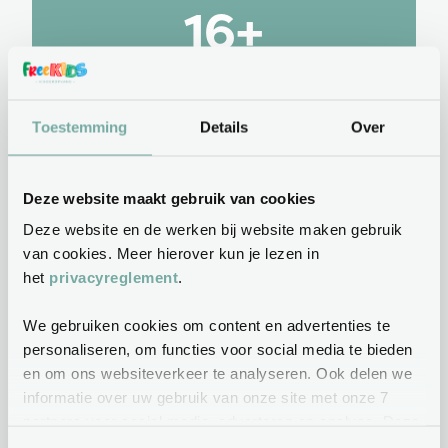
16+
Locaties
Toestemming
Details
Over
Deze website maakt gebruik van cookies
Deze website en de werken bij website maken gebruik
van cookies. Meer hierover kun je lezen in
Contactgegevens
het
privacyreglement
.
Kerkstraat 52 1521 JP Wormerveer
We gebruiken cookies om content en advertenties te
personaliseren, om functies voor social media te bieden
pionier@freekids.nl
en om ons websiteverkeer te analyseren. Ook delen we
06 - 50 00 73 04
informatie over uw gebruik van onze site met onze 7
partners voor social media, adverteren en analyse. Deze
7 partners kunnen deze gegevens combineren met